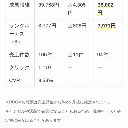
成果報酬
39,768円
△4,305
35,002
円
円
ランクボ
8,777円
△806円
7,971円
ーナス
（B）
売上件数
105件
△11件
94件
クリック
1,119
ー
ー
CVR
9.38%
ー
ー
※ROOMの報酬は売上発生から約2ヶ月後に確定されます。
キャンセルや返品で破棄になることもあるため、発生ベースと確
定額に差が出ることがあります