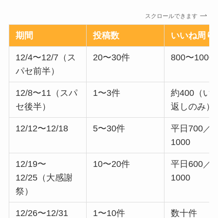
スクロールできます
期間
投稿数
いいね周り
12/4〜12/7（ス
20〜30件
800〜1000
パセ前半）
12/8〜11（スパ
1〜3件
約400（い
セ後半）
返しのみ）
12/12〜12/18
5〜30件
平日700／
1000
12/19〜
10〜20件
平日600／
12/25（大感謝
1000
祭）
12/26〜12/31
1〜10件
数十件