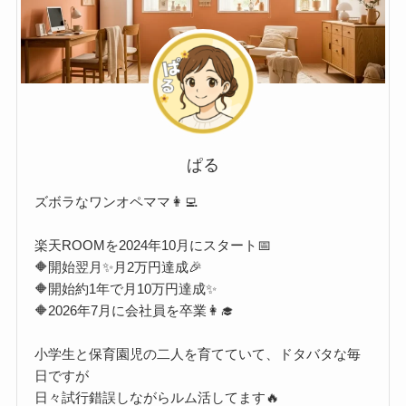
ぱる
ズボラなワンオペママ👩‍💻
楽天ROOMを2024年10月にスタート📅
🔶開始翌月✨月2万円達成🎉
🔶開始約1年で月10万円達成✨
🔶2026年7月に会社員を卒業👩‍🎓
小学生と保育園児の二人を育てていて、ドタバタな毎
日ですが
日々試行錯誤しながらルム活してます🔥