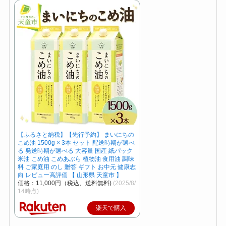
【ふるさと納税】【先行予約】 まいにちの
こめ油 1500g × 3本 セット 配送時期が選べ
る 発送時期が選べる 大容量 国産 紙パック
米油 こめ油 こめあぶら 植物油 食用油 調味
料 ご家庭用 のし 贈答 ギフト お中元 健康志
向 レビュー高評価 【 山形県 天童市 】
価格：11,000円（税込、送料無料)
(2025/8/
14時点)
楽天で購入